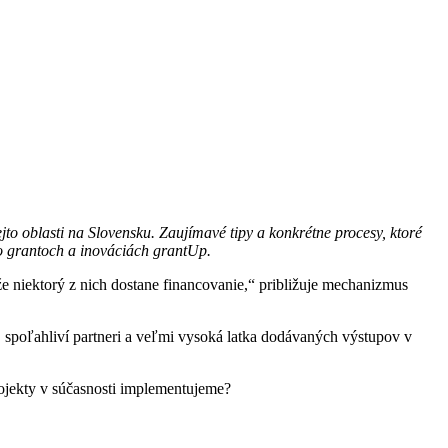
o oblasti na Slovensku. Zaujímavé tipy a konkrétne procesy, ktoré
 o grantoch a inováciách grantUp.
že niektorý z nich dostane financovanie,“ približuje mechanizmus
, spoľahliví partneri a veľmi vysoká latka dodávaných výstupov v
ojekty v súčasnosti implementujeme?