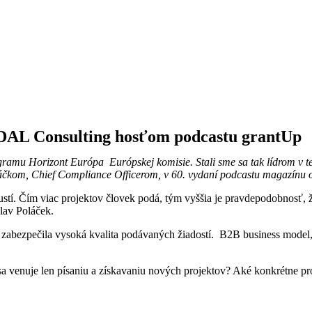
EDAL Consulting hosťom podcastu grantUp
mu Horizont Európa Európskej komisie. Stali sme sa tak lídrom v tejt
oláčkom, Chief Compliance Officerom, v 60. vydaní podcastu magazínu
pustí. Čím viac projektov človek podá, tým vyššia je pravdepodobnosť, 
lav Poláček.
a zabezpečila vysoká kvalita podávaných žiadostí. B2B business model
venuje len písaniu a získavaniu nových projektov? Aké konkrétne pr