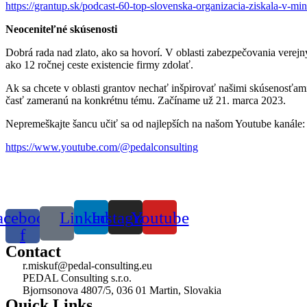
https://grantup.sk/podcast-60-top-slovenska-organizacia-ziskala-v-m
Neoceniteľné skúsenosti
Dobrá rada nad zlato, ako sa hovorí. V oblasti zabezpečovania verejný
ako 12 ročnej ceste existencie firmy zdolať.
Ak sa chcete v oblasti grantov nechať inšpirovať našimi skúsenosťa
časť zameranú na konkrétnu tému. Začíname už 21. marca 2023.
Nepremeškajte šancu učiť sa od najlepších na našom Youtube kanále:
https://www.youtube.com/@pedalconsulting
acebook-
Linkedin
Instagram
Youtube
f
Contact
r.miskuf@pedal-consulting.eu
PEDAL Consulting s.r.o.
Bjornsonova 4807/5, 036 01 Martin, Slovakia
Quick Links