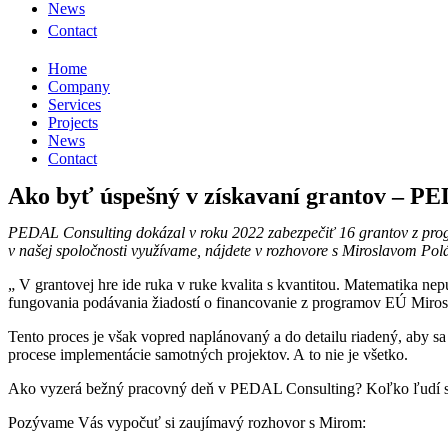
News
Contact
Home
Company
Services
Projects
News
Contact
Ako byť úspešný v získavaní grantov – P
PEDAL Consulting dokázal v roku 2022 zabezpečiť 16 grantov z progra
v našej spoločnosti využívame, nájdete v rozhovore s Miroslavom P
„ V grantovej hre ide ruka v ruke kvalita s kvantitou. Matematika ne
fungovania podávania žiadostí o financovanie z programov EÚ Miros
Tento proces je však vopred naplánovaný a do detailu riadený, aby s
procese implementácie samotných projektov. A to nie je všetko.
Ako vyzerá bežný pracovný deň v PEDAL Consulting? Koľko ľudí sa 
Pozývame Vás vypočuť si zaujímavý rozhovor s Mirom: