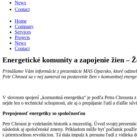
News
Contact
Home
Company
Services
Projects
News
Contact
Energetické komunity a zapojenie žien – Ž
Prinášame Vám informácie z prezentácie MAS Opavsko, ktoré odzneli 
Petr Chroust sa v nej zameral na postavenie žien v komunitnej energe
V slovnom spojení „komunitná energetika“ je podľa Petra Chrousta z
nejde len o technické schopnosti, ale aj o prepájanie ľudí a ďalšie s
Prepojenosť energetiky so spoločnosťou
Petr Chroust je vzdelaním historik a muzeológ. Úvod svojej prezentáci
následok aj spoločenské zmeny. Príkladom môže byť počiatok používa
s priemyselnou revolúciou. Tá dala impulz k presunu ľudí z vidieka