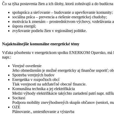
Čo sa týka postavenia žien a ich úlohy, ktorú zohrávajú a do budúcna b
spolupráca a sieťovanie – budovanie a upevňovanie komunity;
sociálna práca – prevencia a riešenie energetickej chudoby;
motivácia k zmenám – prostredníctvom výchovy, vzdelávania a
úspora energií;
zvyšovanie podielu žien v regionálnej politike.
Najaktuálnejšie komunálne energetické témy
Vďaka pôsobeniu v energetickom spolku ENERKOM Opavsko, má Petr Ch
napr.:
Verejné osvetlenie
Jeho obmedzením je možné energeticky aj finančne usporiť; o
Spotreba verejných budov
Energetika v rozpočtoch obcí
Tlak verejnosti na udržateľné obecné financie.
Komunálna technika a jej elektrifikácia
Medzi výhody elektrifikácie takýchto zariadení patrí napr. nižš
Socitaxi
Podpora mobility znevýhodnených skupín občanov (seniori, matk
OZE
Plánovanie., umiestňovanie a výstavba