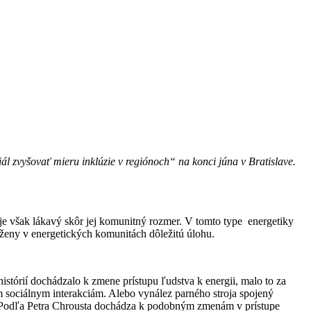
 zvyšovať mieru inklúzie v regiónoch“ na konci júna v Bratislave.
e však lákavý skôr jej komunitný rozmer. V tomto type energetiky
jú ženy v energetických komunitách dôležitú úlohu.
istórií dochádzalo k zmene prístupu ľudstva k energii, malo to za
 sociálnym interakciám. Alebo vynález parného stroja spojený
n. Podľa Petra Chrousta dochádza k podobným zmenám v prístupe