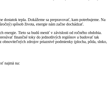
áme dostatok tepla. Dokážeme sa prepravovať, kam potrebujeme. Na
 náročný) spôsob života, energie nám začne dochádzať.
 energie. Tieto sa budú meniť v závislosti od ročného obdobia.
presúvať finančné toky do jednotlivých regiónov a budovať tak
 z obnoviteľných zdrojov priaznivé podmienky (plocha, pôda, slnko,
ásť najmä na: