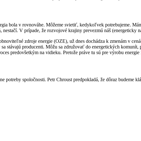
energia bola v rovnováhe. Môžeme svietiť, kedykoľvek potrebujeme. M
ná, nestačí. V prípade, že rozvojové krajiny prevezmú náš (energeticky
bnoviteľné zdroje energie (OZE), už dnes dochádza k zmenám v cenách
v sa stávajú producenti. Môžu sa združovať do energetických komunít, 
roces predovšetkým na vidieku. Pretože práve tu sú pre výrobu energie
zne potreby spoločnosti. Petr Chroust predpokladá, že dôraz budeme kl