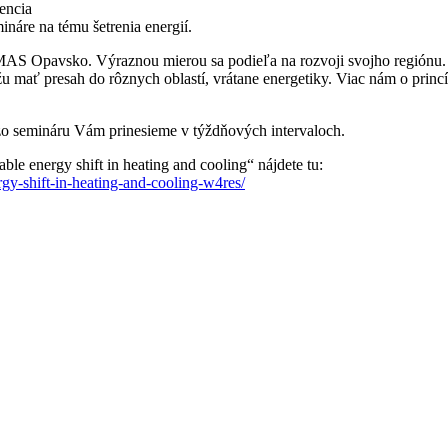
encia
náre na tému šetrenia energií.
 Opavsko. Výraznou mierou sa podieľa na rozvoji svojho regiónu. Je
žu mať presah do rôznych oblastí, vrátane energetiky. Viac nám o pr
zo semináru Vám prinesieme v týždňových intervaloch.
e energy shift in heating and cooling“ nájdete tu:
gy-shift-in-heating-and-cooling-w4res/