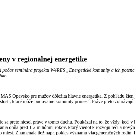
eny v regionálnej energetike
počas seminára projektu W4RES „Energetické komunity a ich potenciál
tike.
 MAS Opavsko pre mužov dôležitá hlavne energetika. Z pohľadu žien j
úvislosti, ktoré môže budovanie komunity priniesť. Práve preto zohráva
e sa preto niesol práve v tomto duchu. Poukázal na to, že vždy, keď v h
nia ohňa pred 1-2 miliónmi rokov, ktorý viedol k rozvoju reči a novým
 do miest. Znamenala tiež napr. pokles významu viacgeneračných rodí