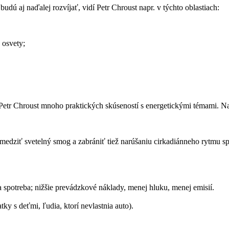
udú aj naďalej rozvíjať, vidí Petr Chroust napr. v týchto oblastiach:
 osvety;
roust mnoho praktických skúseností s energetickými témami. Najmä t
bmedziť svetelný smog a zabrániť tiež narúšaniu cirkadiánneho rytmu 
ia spotreba; nižšie prevádzkové náklady, menej hluku, menej emisií.
y s deťmi, ľudia, ktorí nevlastnia auto).