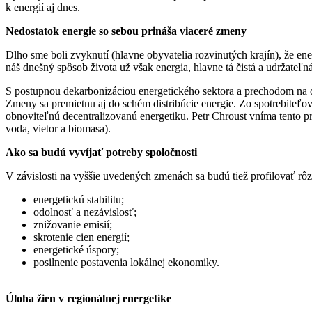
k energií aj dnes.
Nedostatok energie so sebou prináša viaceré zmeny
Dlho sme boli zvyknutí (hlavne obyvatelia rozvinutých krajín), že 
náš dnešný spôsob života už však energia, hlavne tá čistá a udržateľ
S postupnou dekarbonizáciou energetického sektora a prechodom na o
Zmeny sa premietnu aj do schém distribúcie energie. Zo spotrebiteľo
obnoviteľnú decentralizovanú energetiku. Petr Chroust vníma tento p
voda, vietor a biomasa).
Ako sa budú vyvíjať potreby spoločnosti
V závislosti na vyššie uvedených zmenách sa budú tiež profilovať rô
energetickú stabilitu;
odolnosť a nezávislosť;
znižovanie emisií;
skrotenie cien energií;
energetické úspory;
posilnenie postavenia lokálnej ekonomiky.
Úloha žien v regionálnej energetike