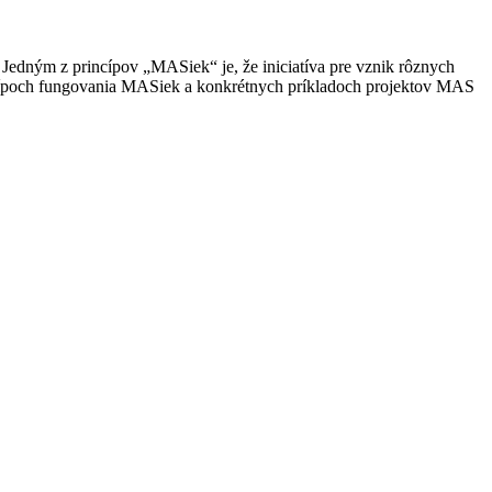
dným z princípov „MASiek“ je, že iniciatíva pre vznik rôznych
incípoch fungovania MASiek a konkrétnych príkladoch projektov MAS