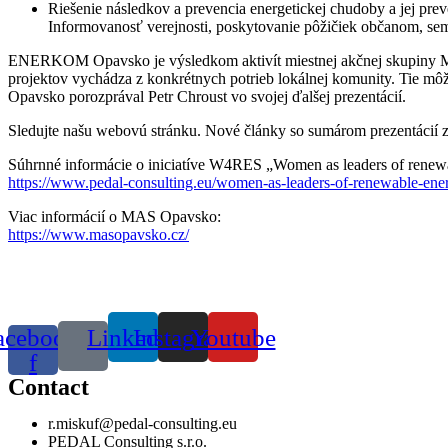
Riešenie následkov a prevencia energetickej chudoby a jej prev
Informovanosť verejnosti, poskytovanie pôžičiek občanom, semi
ENERKOM Opavsko je výsledkom aktivít miestnej akčnej skupiny MAS
projektov vychádza z konkrétnych potrieb lokálnej komunity. Tie mô
Opavsko porozprával Petr Chroust vo svojej ďalšej prezentácií.
Sledujte našu webovú stránku. Nové články so sumárom prezentácií 
Súhrnné informácie o iniciatíve W4RES „Women as leaders of renewabl
https://www.pedal-consulting.eu/women-as-leaders-of-renewable-ener
Viac informácií o MAS Opavsko:
https://www.masopavsko.cz/
acebook-
Linkedin
Instagram
Youtube
f
Contact
r.miskuf@pedal-consulting.eu
PEDAL Consulting s.r.o.