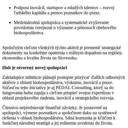
Podpora inovácií, startupov a mladých talentov – rozvoj
ľudského kapitálu a prenos poznatkov do praxe.
Medzinárodná spolupráca a systematické zvyšovanie
povedomia verejnosti o význame a prínosoch obehového
biohospodárstva.
Spoločným cieľom všetkých týchto aktivít je premeniť strategické
dokumenty na konkrétne opatrenia s reálnym dopadom na regióny,
ekonomiku a kvalitu života na Slovensku.
Hub je otvorený novej spolupráci
Zakladajúce inštitúcie plánujú postupne prizývať ďalších odborných
aktérov z oblasti biohospodárstva, výskumu, inovácií a praxe.
Súčasťou tejto iniciatívy je aj PEDAL Consulting, ktorý sa do
fungovania hubu zapája s cieľom prispieť svojou expertízou v
oblasti projektového riadenia, inovácií a strategického rozvoja.
Členstvo nepredstavuje finančné záväzky. Je postavené na
spolupráci, výmene poznatkov a spoločnom tlaku na systémové
riešenia v oblasti biohospodárstva. Silná komunita je kľúčom k
funkčnej národnej stratégii a jej reálnemu uvedeniu do života.