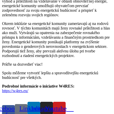
výhod a príležitostí na vzdelávanie v oblasti obnoviteľnej energie,
energetické komunity umožňujú obyvateľom prevziať
zodpovednosť za svoju energetickú budúcnosť a prispieť k
zelenému rozvoju svojich regiónov.
Okrem inklúzie sa energetické komunity zameriavajú aj na rodovú
rovnosť. V týchto komunitách majú ženy rovnaké príležitosti a hlas
ako muži. Vytvárajú sa opatrenia na zabezpečenie rovnakého
prístupu k informáciám, vzdelávaniu a finančným prostriedkom pre
ženy. Energetické komunity ponúkajú platformy na zvýšenie
povedomia o genderových nerovnostiach v energetickom sektore.
Podporujú tiež ženy, aby prevzali aktívnu úlohu pri tvorbe
rozhodnutí a riadení energetických projektov.
Príďte sa dozvedieť viac!
Spolu môžeme vytvoriť lepšiu a spravodlivejšiu energetickú
budúcnosť pre všetkých.
Podrobné informácie o iniciatíve W4RES:
https://w4res.eu/
cebook-
Linkedin
Instagram
Youtube