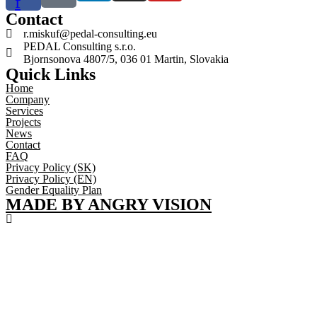
f
Contact
r.miskuf@pedal-consulting.eu
PEDAL Consulting s.r.o.
Bjornsonova 4807/5, 036 01 Martin, Slovakia
Quick Links
Home
Company
Services
Projects
News
Contact
FAQ
Privacy Policy (SK)
Privacy Policy (EN)
Gender Equality Plan
MADE BY ANGRY VISION