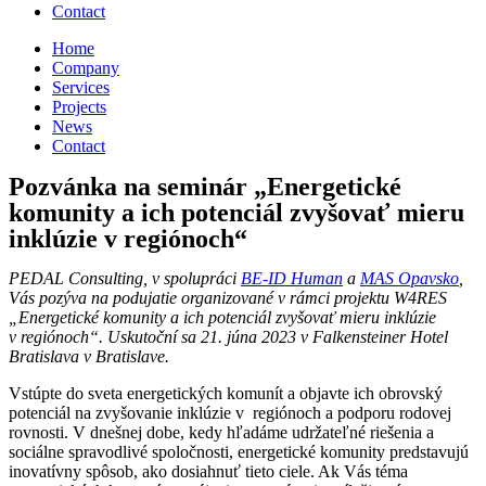
Contact
Home
Company
Services
Projects
News
Contact
Pozvánka na seminár „Energetické
komunity a ich potenciál zvyšovať mieru
inklúzie v regiónoch“
PEDAL Consulting, v spolupráci
BE-ID Human
a
MAS Opavsko
,
Vás pozýva na podujatie organizované v rá
mci projektu W4RES
„Energetické komunity a ich potenciál zvyšovať mieru inklúzie
v regiónoch“. Uskutoční sa 21. júna 2023 v Falkensteiner Hotel
Bratislava v Bratislave.
Vstúpte do sveta energetických komunít a objavte ich obrovský
potenciál na zvyšovanie inklúzie v regiónoch a podporu rodovej
rovnosti. V dnešnej dobe, kedy hľadáme udržateľné riešenia a
sociálne spravodlivé spoločnosti, energetické komunity predstavujú
inovatívny spôsob, ako dosiahnuť tieto ciele. Ak Vás téma