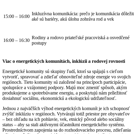
Inkluzívna komunikácia: prečo je komunikácia dôležit
15:00 – 16:00
aké sú bariéry, akú úlohu zohráva rod a vek
Rodiny a rodovo priateľské pracoviská a osvedčené
16:00 – 16:30
postupy
Viac o energetických komunitách, inklúzii a rodovej rovnosti
Energetické komunity sú skupiny ľudí, ktorí sa spájajú s cieľom
vytvoriť, spravovať a zdieľať obnoviteľné zdroje energie vo svojich
regiónoch. Tieto komunity sú založené na princípoch participácie,
spolupráce a vzájomnej podpory. Majú moc zmeniť spôsob, akým
produkujeme a spotrebúvame energiu, a poskytujú nám príležitosť
dosiahnuť sociálnu, ekonomickú a ekologickú udržateľnosť.
Jednou z najväčších výhod energetických komunít je ich schopnosť
zvýšiť inklúziu v regiónoch. Vytvárajú totiž priestor pre obyvateľov
– bez ohľadu na ich pohlavie, vek, etnický pôvod alebo sociálny
status – aby sa stali aktívnymi účastníkmi energetického systému.
Prostredníctvom zapojenia sa do rozhodovacieho procesu, zdieľania