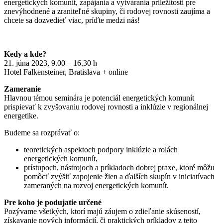
energetických komunít, zapájania a vytvárania príležitostí pre
znevýhodnené a zraniteľné skupiny, či rodovej rovnosti zaujíma a
chcete sa dozvedieť viac, príďte medzi nás!
Kedy a kde?
21. júna 2023, 9.00 – 16.30 h
Hotel Falkensteiner, Bratislava + online
Zameranie
Hlavnou témou seminára je potenciál energetických komunít
prispievať k zvyšovaniu rodovej rovnosti a inklúzie v regionálnej
energetike.
Budeme sa rozprávať o:
teoretických aspektoch podpory inklúzie a rolách
energetických komunít,
prístupoch, nástrojoch a príkladoch dobrej praxe, ktoré môžu
pomôcť zvýšiť zapojenie žien a ďalších skupín v iniciatívach
zameraných na rozvoj energetických komunít.
Pre koho je podujatie určené
Pozývame všetkých, ktorí majú záujem o zdieľanie skúseností,
získavanie nových informácií, či praktických príkladov z tejto