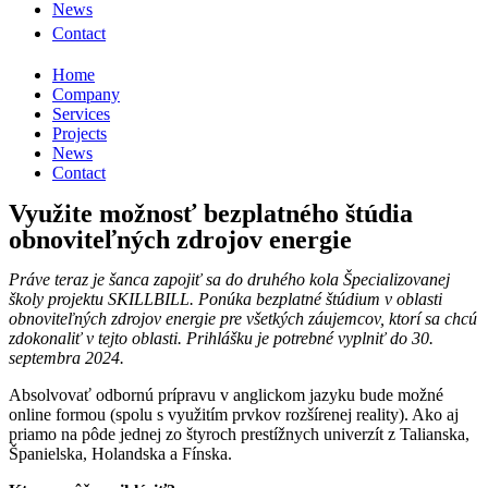
News
Contact
Home
Company
Services
Projects
News
Contact
Využite možnosť bezplatného štúdia
obnoviteľných zdrojov energie
Práve teraz je šanca zapojiť sa do druhého kola Špecializovanej
školy projektu SKILLBILL. Ponúka bezplatné štúdium v oblasti
obnoviteľných zdrojov energie pre všetkých záujemcov, ktorí sa chcú
zdokonaliť v tejto oblasti. Prihlášku je potrebné vyplniť do 30.
septembra 2024.
Absolvovať odbornú prípravu v anglickom jazyku bude možné
online formou (spolu s využitím prvkov rozšírenej reality). Ako aj
priamo na pôde jednej zo štyroch prestížnych univerzít z Talianska,
Španielska, Holandska a Fínska.