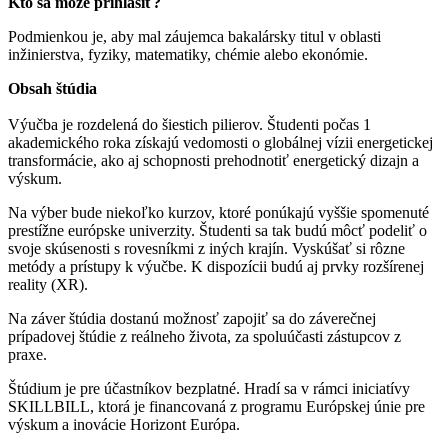
Kto sa môže prihlásiť?
Podmienkou je, aby mal záujemca bakalársky titul v oblasti
inžinierstva, fyziky, matematiky, chémie alebo ekonómie.
Obsah štúdia
Výučba je rozdelená do šiestich pilierov. Študenti počas 1
akademického roka získajú vedomosti o globálnej vízii energetickej
transformácie, ako aj schopnosti prehodnotiť energetický dizajn a
výskum.
Na výber bude niekoľko kurzov, ktoré ponúkajú vyššie spomenuté
prestížne európske univerzity. Študenti sa tak budú môcť podeliť o
svoje skúsenosti s rovesníkmi z iných krajín. Vyskúšať si rôzne
metódy a prístupy k výučbe. K dispozícii budú aj prvky rozšírenej
reality (XR).
Na záver štúdia dostanú možnosť zapojiť sa do záverečnej
prípadovej štúdie z reálneho života, za spoluúčasti zástupcov z
praxe.
Štúdium je pre účastníkov bezplatné. Hradí sa v rámci iniciatívy
SKILLBILL, ktorá je financovaná z programu Európskej únie pre
výskum a inovácie Horizont Európa.