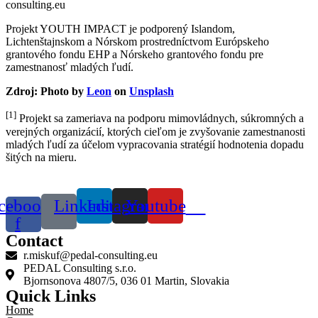
consulting.eu
Projekt YOUTH IMPACT je podporený Islandom,
Lichtenštajnskom a Nórskom prostredníctvom Európskeho
grantového fondu EHP a Nórskeho grantového fondu pre
zamestnanosť mladých ľudí.
Zdroj: Photo by
Leon
on
Unsplash
[1]
Projekt sa zameriava na podporu mimovládnych, súkromných a
verejných organizácií, ktorých cieľom je zvyšovanie zamestnanosti
mladých ľudí za účelom vypracovania stratégií hodnotenia dopadu
šitých na mieru.
cebook-
Linkedin
Instagram
Youtube
f
Contact
r.miskuf@pedal-consulting.eu
PEDAL Consulting s.r.o.
Bjornsonova 4807/5, 036 01 Martin, Slovakia
Quick Links
Home