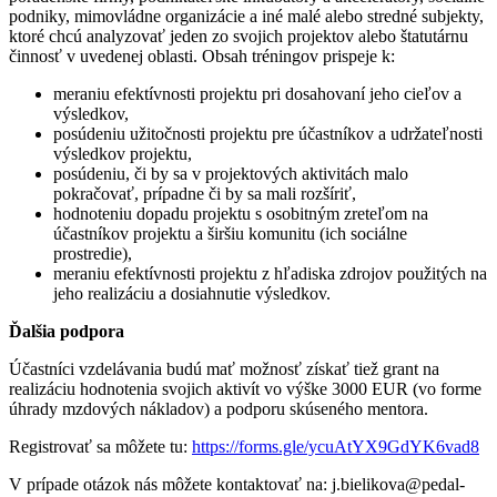
podniky, mimovládne organizácie a iné malé alebo stredné subjekty,
ktoré chcú analyzovať jeden zo svojich projektov alebo štatutárnu
činnosť v uvedenej oblasti. Obsah tréningov prispeje k:
meraniu efektívnosti projektu pri dosahovaní jeho cieľov a
výsledkov,
posúdeniu užitočnosti projektu pre účastníkov a udržateľnosti
výsledkov projektu,
posúdeniu, či by sa v projektových aktivitách malo
pokračovať, prípadne či by sa mali rozšíriť,
hodnoteniu dopadu projektu s osobitným zreteľom na
účastníkov projektu a širšiu komunitu (ich sociálne
prostredie),
meraniu efektívnosti projektu z hľadiska zdrojov použitých na
jeho realizáciu a dosiahnutie výsledkov.
Ďalšia podpora
Účastníci vzdelávania budú mať možnosť získať tiež grant na
realizáciu hodnotenia svojich aktivít vo výške 3000 EUR (vo forme
úhrady mzdových nákladov) a podporu skúseného mentora.
Registrovať sa môžete tu:
https://forms.gle/ycuAtYX9GdYK6vad8
V prípade otázok nás môžete kontaktovať na:
j.bielikova@pedal-