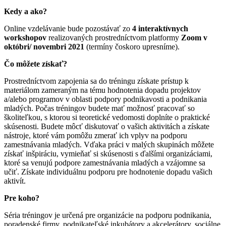
Kedy a ako?
Online vzdelávanie bude pozostávať zo
4 interaktívnych
workshopov
realizovaných prostredníctvom platformy
Zoom v
októbri/ novembri 2021
(termíny čoskoro upresníme).
Čo môžete získať?
Prostredníctvom zapojenia sa do tréningu získate prístup k
materiálom zameraným na tému hodnotenia dopadu projektov
a/alebo programov v oblasti podpory podnikavosti a podnikania
mladých. Počas tréningov budete mať možnosť pracovať so
školiteľkou, s ktorou si teoretické vedomosti doplníte o praktické
skúsenosti. Budete môcť diskutovať o vašich aktivitách a získate
nástroje, ktoré vám pomôžu zmerať ich vplyv na podporu
zamestnávania mladých. Vďaka práci v malých skupinách môžete
získať inšpiráciu, vymieňať si skúsenosti s ďalšími organizáciami,
ktoré sa venujú podpore zamestnávania mladých a vzájomne sa
učiť. Získate individuálnu podporu pre hodnotenie dopadu vašich
aktivít.
Pre koho?
Séria tréningov je určená pre organizácie na podporu podnikania,
poradenské firmy, podnikateľské inkubátory a akcelerátory, sociálne