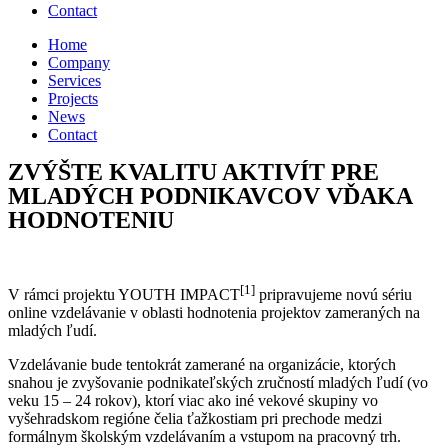
Contact
Home
Company
Services
Projects
News
Contact
ZVÝŠTE KVALITU AKTIVÍT PRE
MLADÝCH PODNIKAVCOV VĎAKA
HODNOTENIU
[1]
V rámci projektu YOUTH IMPACT
pripravujeme novú sériu
online vzdelávanie v oblasti hodnotenia projektov zameraných na
mladých ľudí.
Vzdelávanie bude tentokrát zamerané na organizácie, ktorých
snahou je zvyšovanie podnikateľských zručností mladých ľudí (vo
veku 15 – 24 rokov), ktorí viac ako iné vekové skupiny vo
vyšehradskom regióne čelia ťažkostiam pri prechode medzi
formálnym školským vzdelávaním a vstupom na pracovný trh.